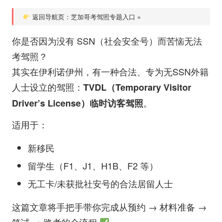
为
返回导航页：芝加哥考驾照专题入口 »
您
提
你是否因为没有 SSN（社会安全号）而苦恼无法
供
深
考驾照？
入
其实在伊利诺伊州，有一种合法、专为无SSN外籍
的
人士设立的驾照：
美
TVDL（Temporary Visitor
国
。
Driver’s License）临时访客驾照
生
活
适用于：
体
验
新移民
与
留学生（F1、J1、H1B、F2 等）
见
解
无工卡/未获批社安号的合法居留人士
这篇文章将手把手带你完成从预约 → 材料准备 →