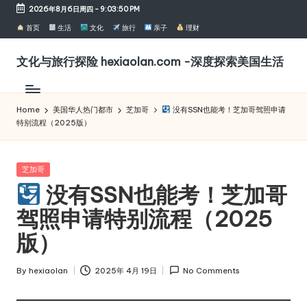
2026年8月6日周四
-
9:03:51 PM
Skip
首页
生活
文化
旅行
亲子
理财
to
content
文化与旅行探险 hexiaolan.com -深度探索美国生活
聚
焦
文
Home
美国华人热门都市
芝加哥
没有SSN也能考！芝加哥驾照申请
特别流程（2025版）
化
活
动、
Posted
芝加哥
旅
in
没有SSN也能考！芝加哥
游
探
驾照申请特别流程（2025
险
版）
与
美
国
By
hexiaolan
2025年 4月 19日
No Comments
Posted
观
by
察，