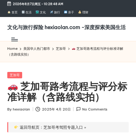
2026年8月7日周五
-
10:28:49 AM
Skip
首页
生活
文化
旅行
亲子
理财
to
content
文化与旅行探险 hexiaolan.com -深度探索美国生活
聚
焦
文
Home
美国华人热门都市
芝加哥
芝加哥路考流程与评分标准详解
（含路线实拍）
化
活
动、
Posted
芝加哥
旅
in
芝加哥路考流程与评分标
游
探
准详解（含路线实拍）
险
与
By
hexiaolan
2025年 4月 20日
No Comments
美
Posted
国
by
观
返回导航页：芝加哥考驾照专题入口 »
察，