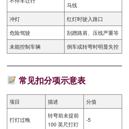
不停车让行
马线
冲灯
红灯时驶入路口
危险驾驶
刮蹭路肩、压线严重等
未能控制车辆
倒车或转弯时明显失控
常见扣分项示意表
项目
描述
分值
转弯前未提前
打灯过晚
-5
100 英尺打灯