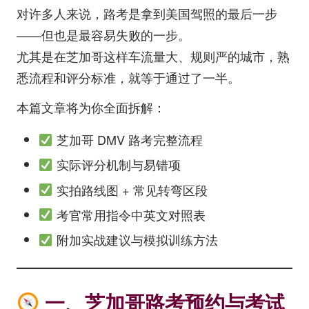
为
对许多人来说，路考是拿到美国驾照的最后一步
您
——但也是最容易失败的一步。
提
尤其是在芝加哥这样车流量大、规则严的城市，熟
供
深
悉流程和评分标准，就等于通过了一半。
入
的
本篇文章将为你全面拆解：
美
国
芝加哥 DMV 路考完整流程
生
实际评分机制与易错项
活
体
实拍路线图 + 常见转弯区段
验
考官常用指令中英文对照表
与
见
附加实战建议与模拟训练方法
解
一、芝加哥路考预约与考试