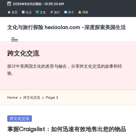
2026年8月6日周四
-
10:35:21 AM
Skip
首页
生活
文化
旅行
亲子
理财
to
content
文化与旅行探险 hexiaolan.com -深度探索美国生活
聚
焦
文
跨文化交流
化
活
探讨中美两国文化的差异与融合，分享跨文化交流的故事和经
动、
验。
旅
游
探
险
Home
跨文化交流
Page 2
与
美
国
Posted
跨文化交流
in
观
掌握Craigslist：如何迅速有效地售出您的物品
察，