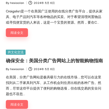
为
By
hexiaolan
2024年 5月 6日
Posted
您
by
Craigslist是一个在美国广泛使用的在线分类广告平台，提供从家
提
具、电子产品到汽车等各种物品的买卖。对于希望清理闲置物品
供
或寻找便宜货的人来说，这是一个宝贵的资源。然而，要在C…
深
入
阅读全文
的
美
国
Posted
跨文化交流
生
in
活
确保安全：美国分类广告网站上的智能购物指南
体
By
hexiaolan
2024年 5月 6日
验
Posted
与
by
在美国，分类广告网站是极具吸引力的在线市场，您可以在这里
见
找到从二手家具到汽车、从工作机会到住房出租的各种广告。然
解
而，尽管这些平台提供了便利的购物选项，但在线交易的安全问
题也不容忽…
阅读全文